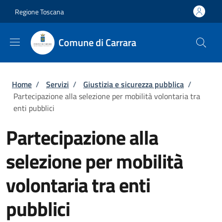
Salta al contenuto principale
Skip to footer content
Regione Toscana
Comune di Carrara
Briciole di pane
Home
/
Servizi
/
Giustizia e sicurezza pubblica
/
Partecipazione alla selezione per mobilità volontaria tra
enti pubblici
Partecipazione alla
selezione per mobilità
volontaria tra enti
pubblici