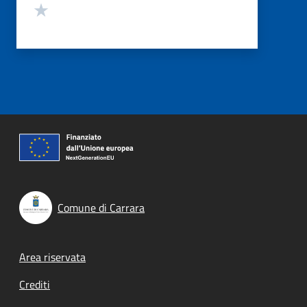
Valuta 1 stelle su 5
Comune di Carrara
Footer menu
Area riservata
Crediti