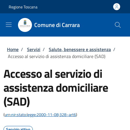
Salta al contenuto principale
Skip to footer content
Regione Toscana
Comune di Carrara
Briciole di pane
Home
/
Servizi
/
Salute, benessere e assistenza
/
Accesso al servizio di assistenza domiciliare (SAD)
Accesso al servizio di
assistenza domiciliare
(SAD)
(
urn:nir:stato:legge:2000-11-08;328~art6
)
Servizio attivo