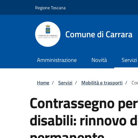
Salta al contenuto principale
Skip to footer content
Regione Toscana
Comune di Carrara
Amministrazione
Novità
Servizi
Briciole di pane
Home
/
Servizi
/
Mobilità e trasporti
/
Con
Contrassegno per v
disabili: rinnovo
permanente