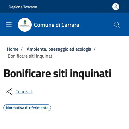
Salta al contenuto principale
Skip to footer content
Regione Toscana
Comune di Carrara
Briciole di pane
Home
/
Ambiente, paesaggio ed ecologia
/
Bonificare siti inquinati
Bonificare siti inquinati
Condividi
Normativa di riferimento