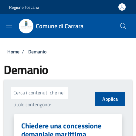
Salta al contenuto principale
Skip to footer content
Regione Toscana
Comune di Carrara
Briciole di pane
Home
/
Demanio
Demanio
Cerca i contenuti che nel
titolo contengono:
Chiedere una concessione
demaniale marittima