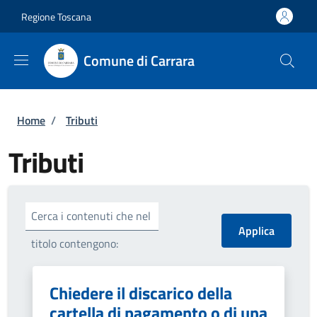
Salta al contenuto principale
Skip to footer content
Regione Toscana
Comune di Carrara
Briciole di pane
Home
/
Tributi
Tributi
Cerca i contenuti che nel
titolo contengono:
Chiedere il discarico della
cartella di pagamento o di una