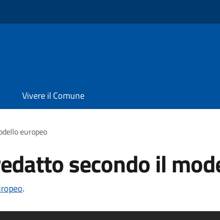
Vivere il Comune
odello europeo
redatto secondo il mod
uropeo
.