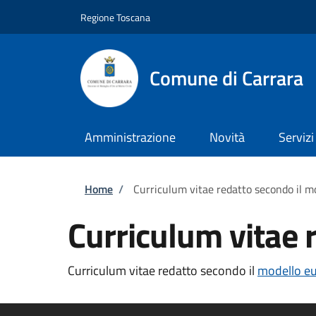
Salta al contenuto principale
Skip to footer content
Regione Toscana
Comune di Carrara
Amministrazione
Novità
Servizi
Briciole di pane
Home
/
Curriculum vitae redatto secondo il m
Curriculum vitae 
Curriculum vitae redatto secondo il
modello e