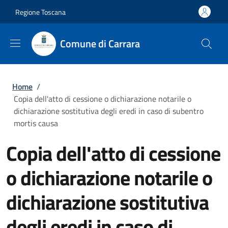
Salta al contenuto principale
Skip to footer content
Regione Toscana
Comune di Carrara
Briciole di pane
Home
/
Copia dell'atto di cessione o dichiarazione notarile o
dichiarazione sostitutiva degli eredi in caso di subentro
mortis causa
Copia dell'atto di cessione
o dichiarazione notarile o
dichiarazione sostitutiva
degli eredi in caso di