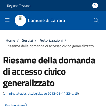
Salta al contenuto principale
Skip to footer content
Regione Toscana
Comune di Carrara
Briciole di pane
Home
/
Servizi
/
Autorizzazioni
/
Riesame della domanda di accesso civico generalizzato
Riesame della domanda
di accesso civico
generalizzato
(
urn:nir:stato:decreto.legislativo:2013-03-14;33~art5
)
Servizio attivo