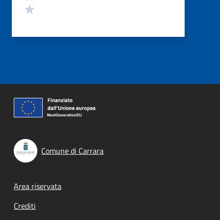
Valuta 1 stelle su 5
Comune di Carrara
Footer menu
Area riservata
Crediti