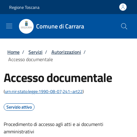
Salta al contenuto principale
Skip to footer content
Regione Toscana
Comune di Carrara
Briciole di pane
Home
/
Servizi
/
Autorizzazioni
/
Accesso documentale
Accesso documentale
(
urn:nir:stato:legge:1990-08-07;241~art22
)
Servizio attivo
Procedimento di accesso agli atti e ai documenti
amministrativi