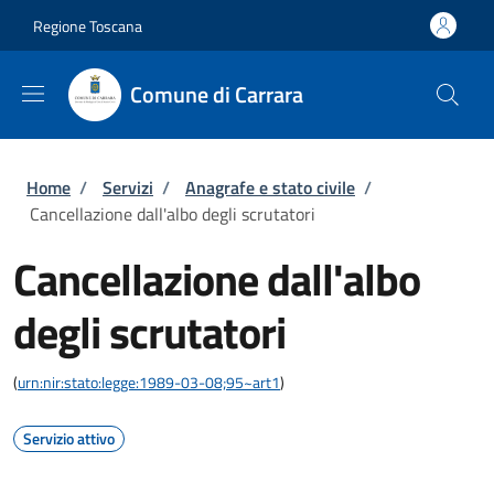
Salta al contenuto principale
Skip to footer content
Regione Toscana
Comune di Carrara
Briciole di pane
Home
/
Servizi
/
Anagrafe e stato civile
/
Cancellazione dall'albo degli scrutatori
Cancellazione dall'albo
degli scrutatori
(
urn:nir:stato:legge:1989-03-08;95~art1
)
Servizio attivo