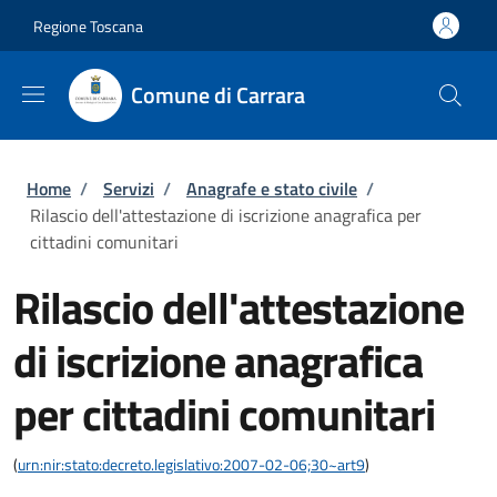
Salta al contenuto principale
Skip to footer content
Regione Toscana
Comune di Carrara
Briciole di pane
Home
/
Servizi
/
Anagrafe e stato civile
/
Rilascio dell'attestazione di iscrizione anagrafica per
cittadini comunitari
Rilascio dell'attestazione
di iscrizione anagrafica
per cittadini comunitari
(
urn:nir:stato:decreto.legislativo:2007-02-06;30~art9
)