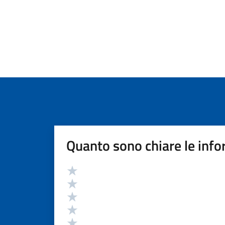
Quanto sono chiare le info
Valutazione
Valuta 5 stelle su 5
Valuta 4 stelle su 5
Valuta 3 stelle su 5
Valuta 2 stelle su 5
Valuta 1 stelle su 5