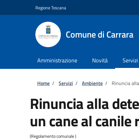
Salta al contenuto principale
Skip to footer content
Regione Toscana
Comune di Carrara
Amministrazione
Novità
Servizi
Briciole di pane
Home
/
Servizi
/
Ambiente
/
Rinuncia alla
Rinuncia alla det
un cane al canile 
(Regolamento comunale )