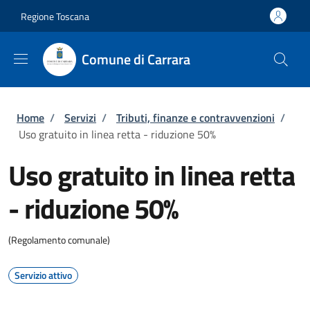
Salta al contenuto principale
Skip to footer content
Regione Toscana
Comune di Carrara
Briciole di pane
Home
/
Servizi
/
Tributi, finanze e contravvenzioni
/
Uso gratuito in linea retta - riduzione 50%
Uso gratuito in linea retta
- riduzione 50%
(Regolamento comunale)
Servizio attivo