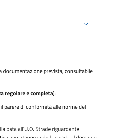
 la documentazione prevista, consultabile
za regolare e completa
):
r il parere di conformità alle norme del
lla osta all’U.O. Strade riguardante
fettiva appartenenza della strada al demanio