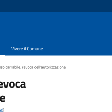
Vivere il Comune
so carrabile: revoca dell'autorizzazione
revoca
ne
t46
)