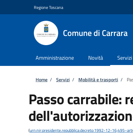
Salta al contenuto principale
Skip to footer content
Regione Toscana
Comune di Carrara
Amministrazione
Novità
Servizi
Briciole di pane
Home
/
Servizi
/
Mobilità e trasporti
/
Pas
Passo carrabile: 
dell'autorizzazio
(
urn:nir:presidente.repubblica:decreto:1992-12-16;495~ar