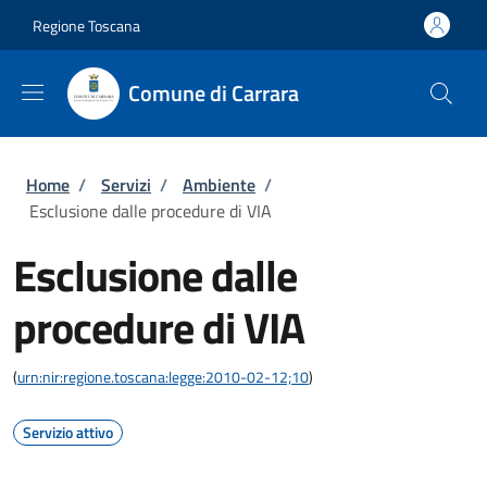
Salta al contenuto principale
Skip to footer content
Regione Toscana
Comune di Carrara
Briciole di pane
Home
/
Servizi
/
Ambiente
/
Esclusione dalle procedure di VIA
Esclusione dalle
procedure di VIA
(
urn:nir:regione.toscana:legge:2010-02-12;10
)
Servizio attivo