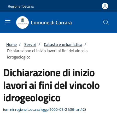
Salta al contenuto principale
Skip to footer content
Regione Toscana
Comune di Carrara
Briciole di pane
Home
/
Servizi
/
Catasto e urbanistica
/
Dichiarazione di inizio lavori ai fini del vincolo
idrogeologico
Dichiarazione di inizio
lavori ai fini del vincolo
idrogeologico
(
urn:nir:regione.toscana:legge:2000-03-21;39~art42
)