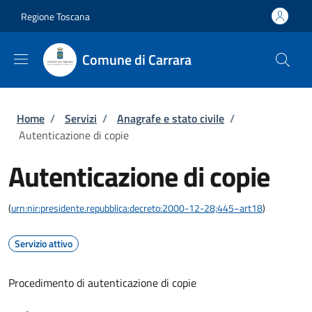
Salta al contenuto principale
Skip to footer content
Regione Toscana
Comune di Carrara
Briciole di pane
Home
/
Servizi
/
Anagrafe e stato civile
/
Autenticazione di copie
Autenticazione di copie
(
urn:nir:presidente.repubblica:decreto:2000-12-28;445~art18
)
Servizio attivo
Procedimento di autenticazione di copie