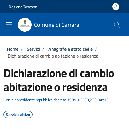
Salta al contenuto principale
Skip to footer content
Regione Toscana
Comune di Carrara
Briciole di pane
Home
/
Servizi
/
Anagrafe e stato civile
/
Dichiarazione di cambio abitazione o residenza
Dichiarazione di cambio
abitazione o residenza
(
urn:nir:presidente.repubblica:decreto:1989-05-30;223~art13
)
Servizio attivo