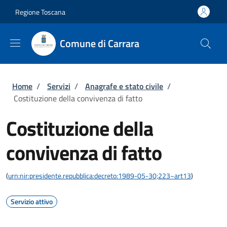
Salta al contenuto principale
Skip to footer content
Regione Toscana
Comune di Carrara
Briciole di pane
Home
/
Servizi
/
Anagrafe e stato civile
/
Costituzione della convivenza di fatto
Costituzione della
convivenza di fatto
(
urn:nir:presidente.repubblica:decreto:1989-05-30;223~art13
)
Servizio attivo