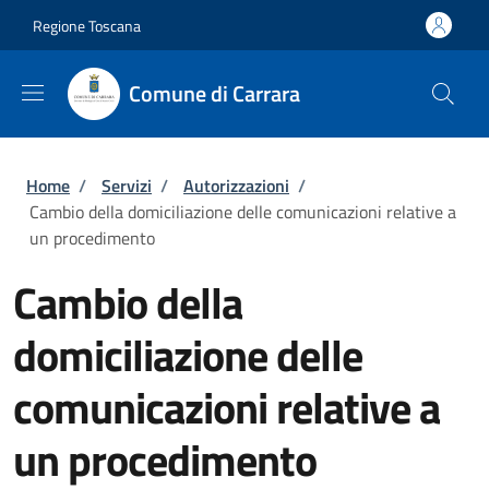
Salta al contenuto principale
Skip to footer content
Regione Toscana
Comune di Carrara
Briciole di pane
Home
/
Servizi
/
Autorizzazioni
/
Cambio della domiciliazione delle comunicazioni relative a
un procedimento
Cambio della
domiciliazione delle
comunicazioni relative a
un procedimento