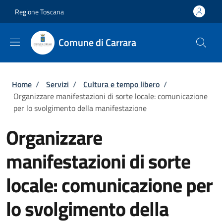
Salta al contenuto principale
Skip to footer content
Regione Toscana
Comune di Carrara
Briciole di pane
Home
/
Servizi
/
Cultura e tempo libero
/
Organizzare manifestazioni di sorte locale: comunicazione
per lo svolgimento della manifestazione
Organizzare
manifestazioni di sorte
locale: comunicazione per
lo svolgimento della