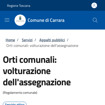
Salta al contenuto principale
Skip to footer content
Regione Toscana
Comune di Carrara
Briciole di pane
Home
/
Servizi
/
Appalti pubblici
/
Orti comunali: volturazione dell'assegnazione
Orti comunali:
volturazione
dell'assegnazione
(Regolamento comunale)
Servizio attivo