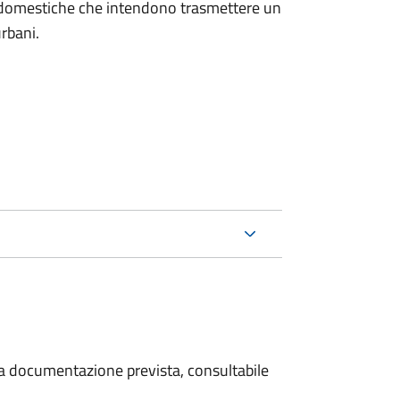
on domestiche che intendono trasmettere un
urbani.
 la documentazione prevista, consultabile