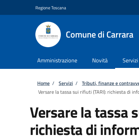
Salta al contenuto principale
Skip to footer content
Regione Toscana
Comune di Carrara
Amministrazione
Novità
Servizi
Briciole di pane
Home
/
Servizi
/
Tributi, finanze e contravv
Versare la tassa sui rifiuti (TARI): richiesta di in
Versare la tassa su
richiesta di inform