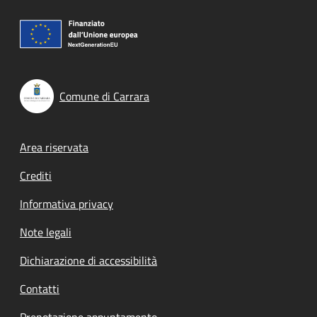
Comune di Carrara
Footer menu
Area riservata
Crediti
Informativa privacy
Note legali
Dichiarazione di accessibilità
Contatti
Prenotazione appuntamento