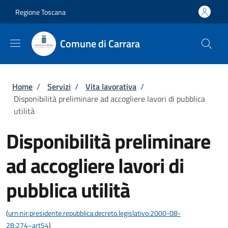
Salta al contenuto principale
Skip to footer content
Regione Toscana
Comune di Carrara
Briciole di pane
Home
/
Servizi
/
Vita lavorativa
/
Disponibilità preliminare ad accogliere lavori di pubblica
utilità
Disponibilità preliminare
ad accogliere lavori di
pubblica utilità
(
urn:nir:presidente.repubblica:decreto.legislativo:2000-08-
28;274~art54
)