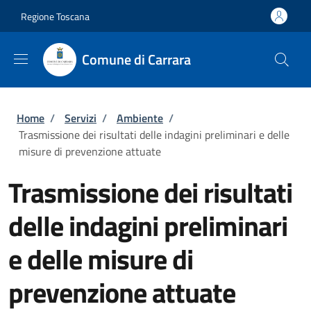
Salta al contenuto principale
Skip to footer content
Regione Toscana
Comune di Carrara
Briciole di pane
Home
/
Servizi
/
Ambiente
/
Trasmissione dei risultati delle indagini preliminari e delle
misure di prevenzione attuate
Trasmissione dei risultati
delle indagini preliminari
e delle misure di
prevenzione attuate